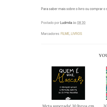
Para saber mais sobre o livro ou comprar o se
Postado por
Ludmila
às
08:30
Marcadores:
FILME
,
LIVROS
YOU
Meta superada! 30 livros em
30