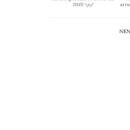
2015! \o/
arru
NE