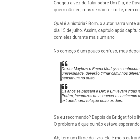
Chegou a vez de falar sobre Um Dia, de Davi
quem não leu, mas se não for forte, nem 
Qual é a história? Bom, o autor narra vinte
dia 15 de julho. Assim, capítulo após capítu
com eles durante mais um ano.
No começo é um pouco confuso, mas depoi
Dexter Mayhew e Emma Morley se conheceram
universidade, deverão trilhar caminhos difer
pensar um no outro.
Os anos se passam e Dex e Em levam vidas is
Porém, incapazes de esquecer o sentimento mu
extraordinária relação entre os dois.
Se eu recomendo? Depois de Bridget foi o liv
O problema é que eu não estava esperando o 
Ah, tem um filme do livro. Ele é meio estr