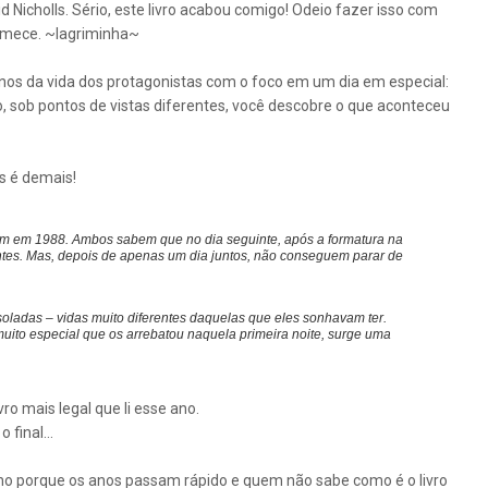
d Nicholls. Sério, este livro acabou comigo! Odeio fazer isso com
comece. ~lagriminha~
 anos da vida dos protagonistas com o foco em um dia em especial:
lo, sob pontos de vistas diferentes, você descobre o que aconteceu
s é demais!
 em 1988. Ambos sabem que no dia seguinte, após a formatura na
entes. Mas, depois de apenas um dia juntos, não conseguem parar de
oladas – vidas muito diferentes daquelas que eles sonhavam ter.
ito especial que os arrebatou naquela primeira noite, surge uma
ro mais legal que li esse ano.
final...
anho porque os anos passam rápido e quem não sabe como é o livro