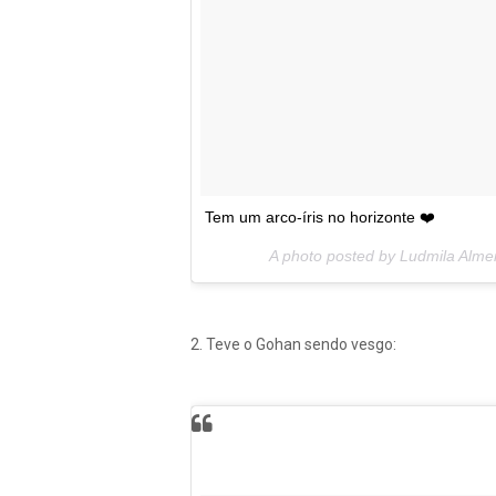
Tem um arco-íris no horizonte ❤️
A photo posted by Ludmila Alme
2. Teve o Gohan sendo vesgo: