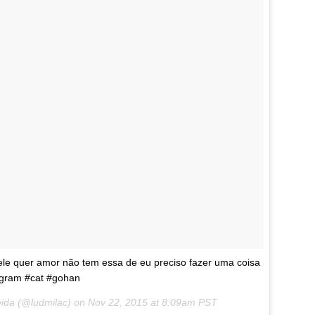
ele quer amor não tem essa de eu preciso fazer uma coisa
tagram #cat #gohan
eida (@ludmilac) on
Nov 22, 2015 at 8:09am PST