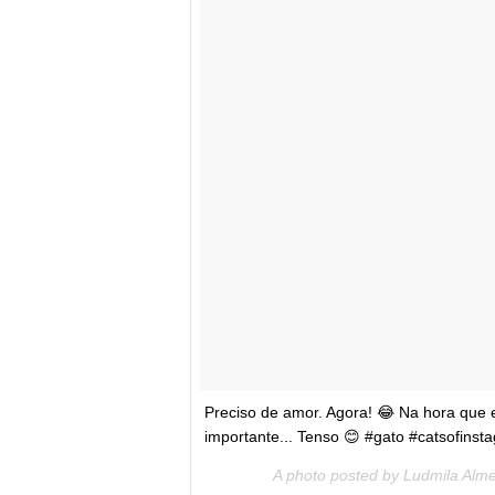
Preciso de amor. Agora! 😂 Na hora que 
importante... Tenso 😊 #gato #catsofins
A photo posted by Ludmila Alm