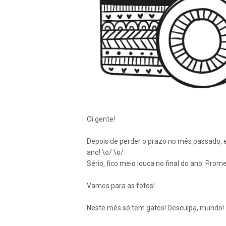
Oi gente!
Depois de perder o prazo no mês passado, eu
ano! \o/ \o/
Sério, fico meio louca no final do ano. Prom
Vamos para as fotos!
Neste mês só tem gatos! Desculpa, mundo!