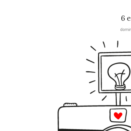
6 
domin