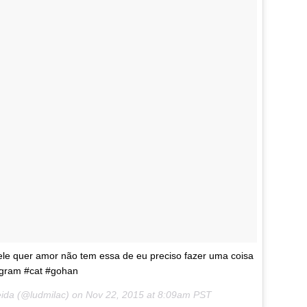
ele quer amor não tem essa de eu preciso fazer uma coisa
tagram #cat #gohan
eida (@ludmilac) on
Nov 22, 2015 at 8:09am PST