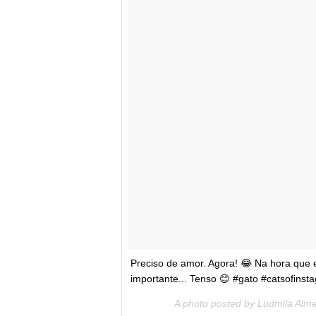
Preciso de amor. Agora! 😂 Na hora que 
importante... Tenso 😊 #gato #catsofins
A photo posted by Ludmila Alm