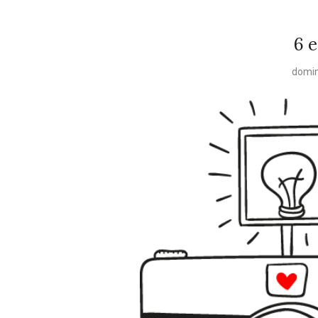
6 
domin