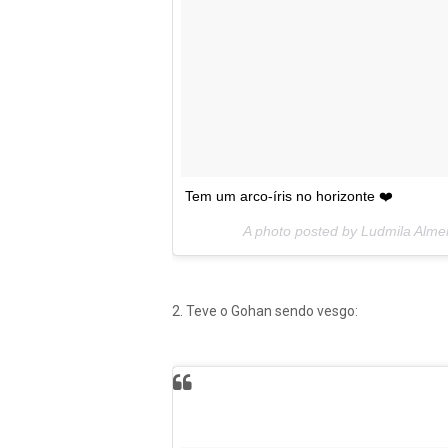
Tem um arco-íris no horizonte ❤️
A photo posted by Ludmila Alme
2. Teve o Gohan sendo vesgo: