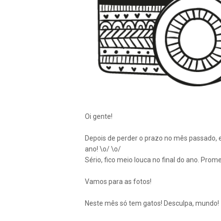
Oi gente!
Depois de perder o prazo no mês passado, eu
ano! \o/ \o/
Sério, fico meio louca no final do ano. Prom
Vamos para as fotos!
Neste mês só tem gatos! Desculpa, mundo!