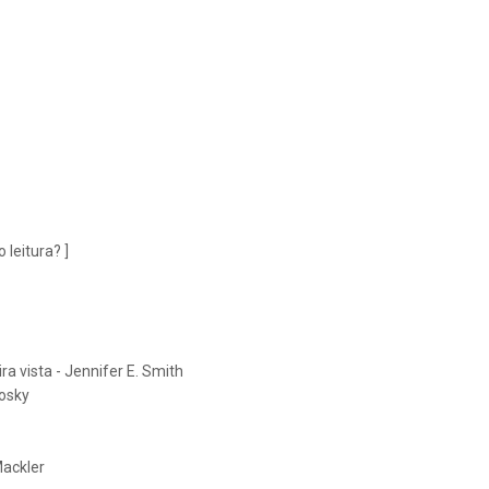
 leitura? ]
ra vista - Jennifer E. Smith
bosky
Mackler