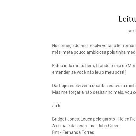
Leitu
sext
No começo do ano resolvi voltar a ler roma
mês, meta pouco ambiciosa pois tinha medo
Estou indo muito bem, tirando o raio do Mor
entender, se você não leu o meu post! ]
Dai hoje resolvi ver a quantas estava a minha
Mas me forçar a não desistir no meio, vou
Já li:
Bridget Jones: Louca pelo garoto - Helen Fie
A culpa é das estrelas - John Green
Fim - Fernanda Torres