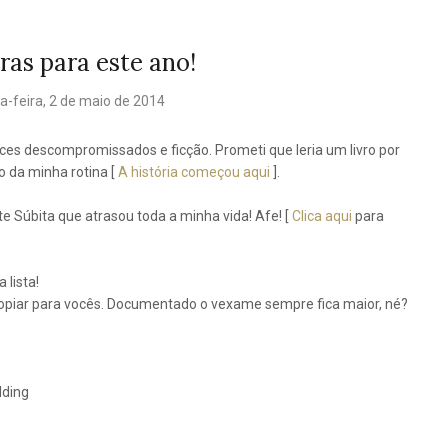
ras para este ano!
a-feira, 2 de maio de 2014
nces descompromissados e ficção. Prometi que leria um livro por
 da minha rotina [
A história começou aqui
].
te Súbita que atrasou toda a minha vida! Afe! [
Clica aqui
para
 lista!
 copiar para vocês. Documentado o vexame sempre fica maior, né?
lding