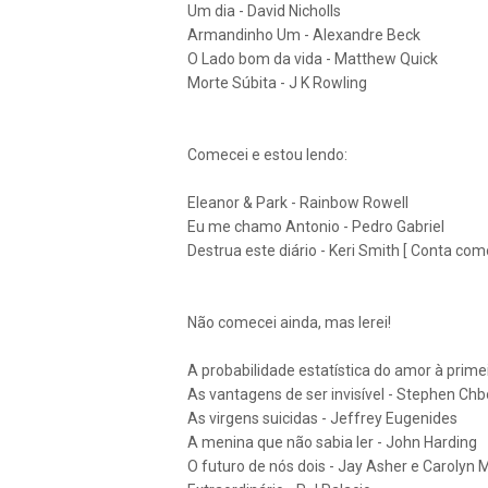
Um dia - David Nicholls
Armandinho Um - Alexandre Beck
O Lado bom da vida - Matthew Quick
Morte Súbita - J K Rowling
Comecei e estou lendo:
Eleanor & Park - Rainbow Rowell
Eu me chamo Antonio - Pedro Gabriel
Destrua este diário - Keri Smith [ Conta como
Não comecei ainda, mas lerei!
A probabilidade estatística do amor à primei
As vantagens de ser invisível - Stephen Ch
As virgens suicidas - Jeffrey Eugenides
A menina que não sabia ler - John Harding
O futuro de nós dois - Jay Asher e Carolyn 