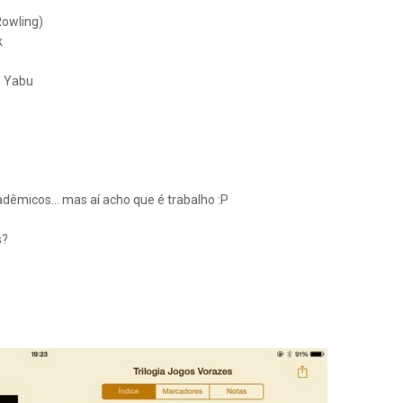
Rowling)
k
o Yabu
dêmicos... mas aí acho que é trabalho :P
s?