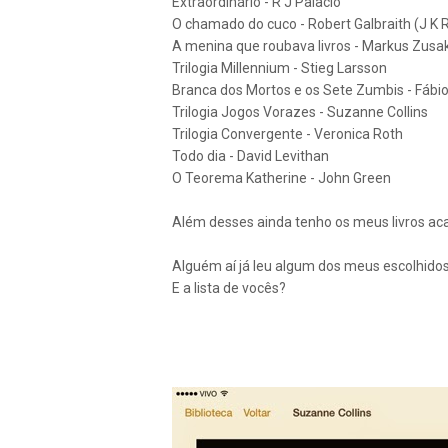
Extraordinário - R J Palacio
O chamado do cuco - Robert Galbraith (J K 
A menina que roubava livros - Markus Zusa
Trilogia Millennium - Stieg Larsson
Branca dos Mortos e os Sete Zumbis - Fábi
Trilogia Jogos Vorazes - Suzanne Collins
Trilogia Convergente - Veronica Roth
Todo dia - David Levithan
O Teorema Katherine - John Green
Além desses ainda tenho os meus livros aca
Alguém aí já leu algum dos meus escolhido
E a lista de vocês?