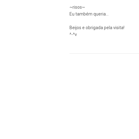
~risos~
Eu também queria...
Beijos e obrigada pela visita!
^-^v