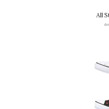
All 
do