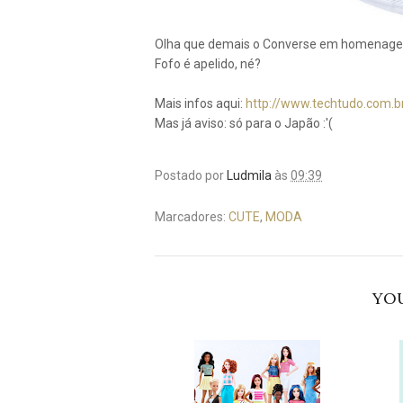
Olha que demais o Converse em homenagem 
Fofo é apelido, né?
Mais infos aqui:
http://www.techtudo.com.b
Mas já aviso: só para o Japão :'(
Postado por
Ludmila
às
09:39
Marcadores:
CUTE
,
MODA
YOU