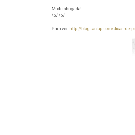
Muito obrigada!
\o/ \o/
Para ver:
http://blog.tanlup.com/dicas-de-