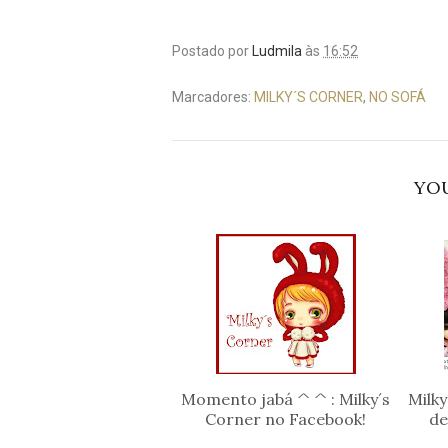
Postado por
Ludmila
às
16:52
Marcadores:
MILKY´S CORNER
,
NO SOFÁ
YOU
Momento jabá ^ ^ : Milky´s
Milk
Corner no Facebook!
de