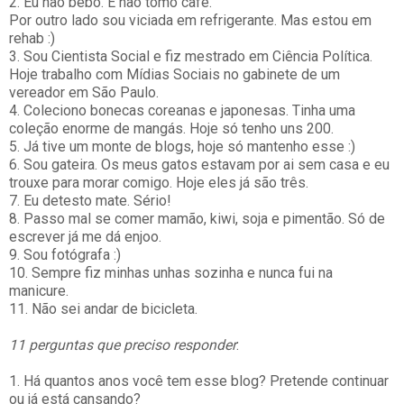
2. Eu não bebo. E não tomo café.
Por outro lado sou viciada em refrigerante. Mas estou em
rehab :)
3. Sou Cientista Social e fiz mestrado em Ciência Política.
Hoje trabalho com Mídias Sociais no gabinete de um
vereador em São Paulo.
4. Coleciono bonecas coreanas e japonesas. Tinha uma
coleção enorme de mangás. Hoje só tenho uns 200.
5. Já tive um monte de blogs, hoje só mantenho esse :)
6. Sou gateira. Os meus gatos estavam por ai sem casa e eu
trouxe para morar comigo. Hoje eles já são três.
7. Eu detesto mate. Sério!
8. Passo mal se comer mamão, kiwi, soja e pimentão. Só de
escrever já me dá enjoo.
9. Sou fotógrafa :)
10. Sempre fiz minhas unhas sozinha e nunca fui na
manicure.
11. Não sei andar de bicicleta.
11 perguntas que preciso responder
:
1. Há quantos anos você tem esse blog? Pretende continuar
ou já está cansando?