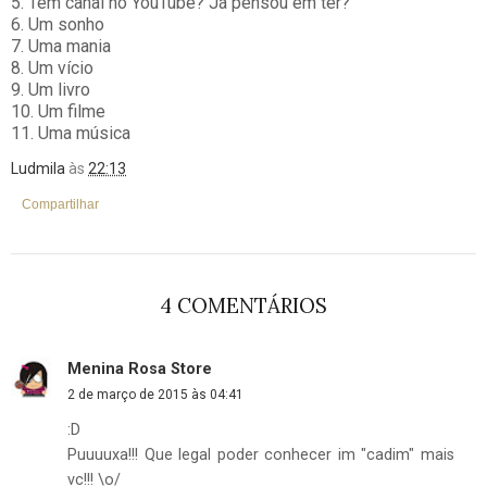
5. Tem canal no YouTube? Já pensou em ter?
6. Um sonho
7. Uma mania
8. Um vício
9. Um livro
10. Um filme
11. Uma música
Ludmila
às
22:13
Compartilhar
4 COMENTÁRIOS
Menina Rosa Store
2 de março de 2015 às 04:41
:D
Puuuuxa!!! Que legal poder conhecer im "cadim" mais
vc!!! \o/