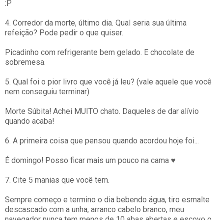
:P
4. Corredor da morte, último dia. Qual seria sua última
refeição? Pode pedir o que quiser.
Picadinho com refrigerante bem gelado. E chocolate de
sobremesa.
5. Qual foi o pior livro que você já leu? (vale aquele que você
nem conseguiu terminar)
Morte Súbita! Achei MUITO chato. Daqueles de dar alívio
quando acaba!
6. A primeira coisa que pensou quando acordou hoje foi...
É domingo! Posso ficar mais um pouco na cama
♥︎
7. Cite 5 manias que você tem.
Sempre começo e termino o dia bebendo água, tiro esmalte
descascado com a unha, arranco cabelo branco, meu
navegador nunca tem menos de 10 abas abertas e escovo o