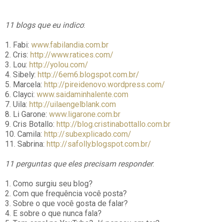
11 blogs que eu indico
:
1. Fabi:
www.fabilandia.com.br
2. Cris:
http://www.ratices.com/
3. Lou:
http://yolou.com/
4. Sibely:
http://6em6.blogspot.com.br/
5. Marcela:
http://pireidenovo.wordpress.com/
6. Clayci:
www.saidaminhalente.com
7. Uila:
http://uilaengelblank.com
8. Li Garone:
www.ligarone.com.br
9. Cris Botallo:
http://blog.cristinabottallo.com.br
10. Camila:
http://subexplicado.com/
11. Sabrina:
http://safolly.blogspot.com.br/
11 perguntas que eles precisam responder
:
1. Como surgiu seu blog?
2. Com que frequência você posta?
3. Sobre o que você gosta de falar?
4. E sobre o que nunca fala?