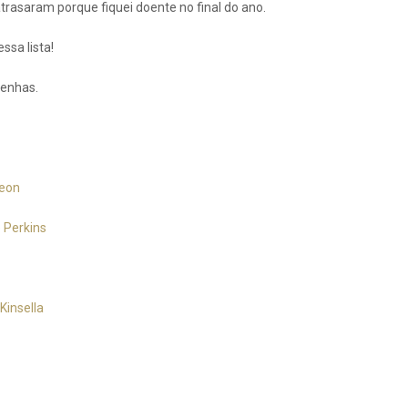
trasaram porque fiquei doente no final do ano.
sa lista!
senhas.
leon
 Perkins
Kinsella