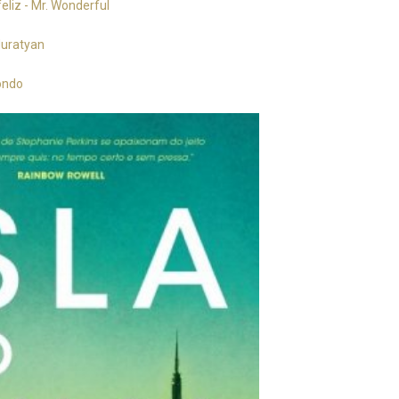
eliz - Mr. Wonderful
Muratyan
ondo