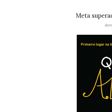
Meta superad
domi