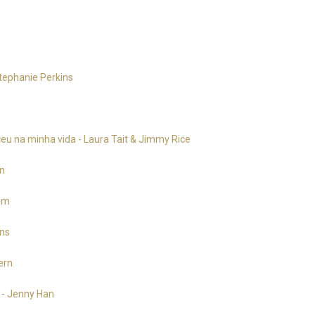
Stephanie Perkins
eu na minha vida - Laura Tait & Jimmy Rice
en
am
ins
ern
 - Jenny Han